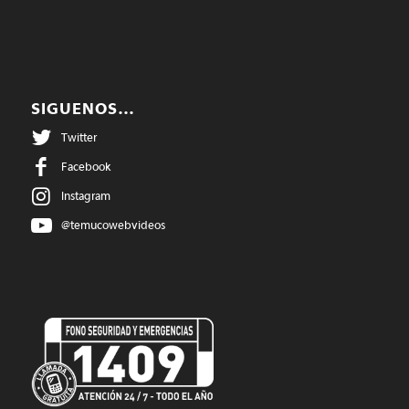
SIGUENOS…
Twitter
Facebook
Instagram
@temucowebvideos