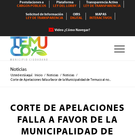
Postulaciones a
Plataforma
Transparencia Activa
CARGOS PÚBLICOS
LEY DEL LOBBY
LEY DE TRANSPARENCIA
Solicitud de Información
OIRS
MAPAS
LEY DE TRANSPARENCIA
DIGITAL
INTERACTIVOS
Video ¿Cómo Navegar?
Noticias
Usted está aquí:
Inicio
/
Noticias
/
Noticias
/
Corte de Apelaciones falla a favor de la Municipalidad de Temuco al no...
CORTE DE APELACIONES
FALLA A FAVOR DE LA
MUNICIPALIDAD DE