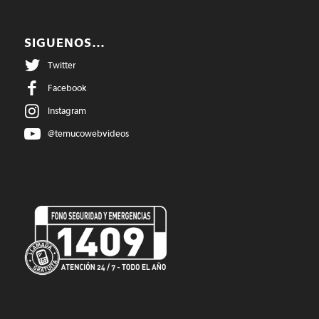
SIGUENOS…
Twitter
Facebook
Instagram
@temucowebvideos