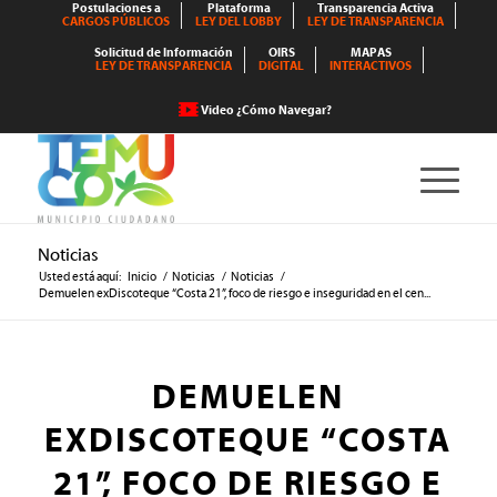
Postulaciones a
Plataforma
Transparencia Activa
CARGOS PÚBLICOS
LEY DEL LOBBY
LEY DE TRANSPARENCIA
Solicitud de Información
OIRS
MAPAS
LEY DE TRANSPARENCIA
DIGITAL
INTERACTIVOS
Video ¿Cómo Navegar?
Noticias
Usted está aquí:
Inicio
/
Noticias
/
Noticias
/
Demuelen exDiscoteque “Costa 21”, foco de riesgo e inseguridad en el cen...
DEMUELEN
EXDISCOTEQUE “COSTA
21”, FOCO DE RIESGO E