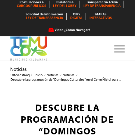
Postulaciones a
Plataforma
Transparencia Activa
CARGOS PÚBLICOS
LEY DEL LOBBY
LEY DE TRANSPARENCIA
Solicitud de Información
OIRS
MAPAS
LEY DE TRANSPARENCIA
DIGITAL
INTERACTIVOS
Video ¿Cómo Navegar?
Noticias
Usted está aquí:
Inicio
/
Noticias
/
Noticias
/
Descubre la programación de “Domingos Culturales” en el Cerro Ñielol para ...
DESCUBRE LA
PROGRAMACIÓN DE
“DOMINGOS