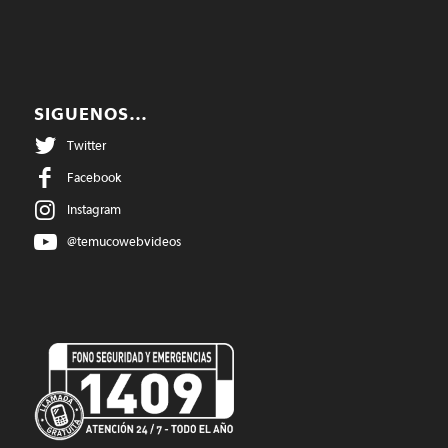
SIGUENOS…
Twitter
Facebook
Instagram
@temucowebvideos