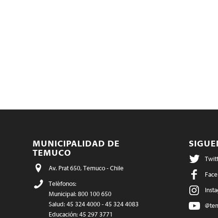
MUNICIPALIDAD DE
SIGU
TEMUCO
Twit
Av. Prat 650, Temuco - Chile
Face
Teléfonos:
Inst
Municipal: 800 100 650
Salud: 45 324 4000 - 45 324 4083
@te
Educación: 45 297 3771