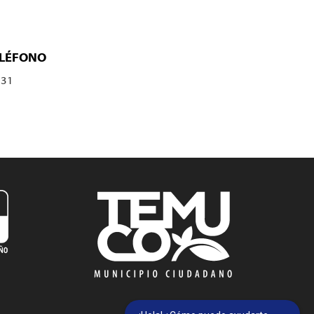
ELÉFONO
631