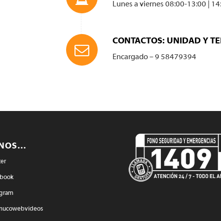
Lunes a viernes 08:00-13:00 | 14
CONTACTOS: UNIDAD Y T
Encargado – 9 58479394
ENOS…
ter
book
agram
mucowebvideos