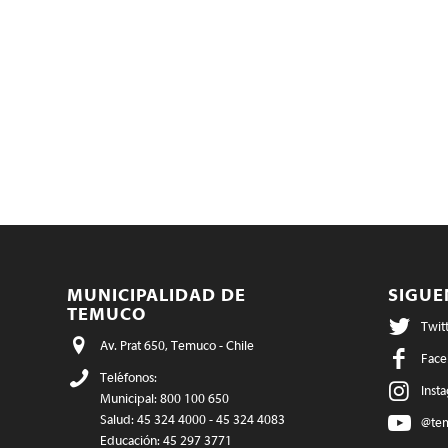
MUNICIPALIDAD DE
SIGU
TEMUCO
Twit
Av. Prat 650, Temuco - Chile
Face
Teléfonos:
Inst
Municipal: 800 100 650
Salud: 45 324 4000 - 45 324 4083
@te
Educación: 45 297 3771