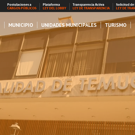
Postulaciones a
Plataforma
Transparencia Activa
Solicitud de
CARGOS PÚBLICOS
LEY DEL LOBBY
LEY DE TRANSPARENCIA
LEY DE TRA
S
MUNICIPIO
UNIDADES MUNICIPALES
TURISMO