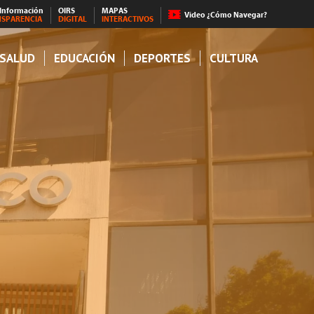
 Información
OIRS
MAPAS
Video ¿Cómo Navegar?
NSPARENCIA
DIGITAL
INTERACTIVOS
SALUD
EDUCACIÓN
DEPORTES
CULTURA