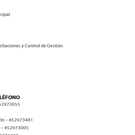
cipal
citaciones y Control de Gestión
ELÉFONO
 452973055
ción – 452973481
ón – 452973005