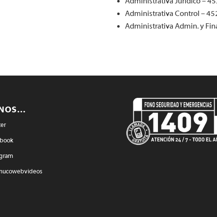
Administrativa Jurídico – 
Administrativa Control – 
Administrativa Admin. y F
ENOS…
ter
book
agram
mucowebvideos