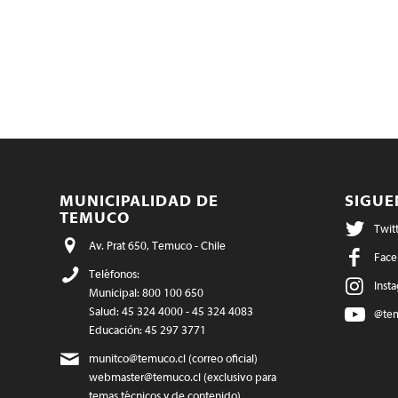
MUNICIPALIDAD DE
SIGU
TEMUCO
Twit
Av. Prat 650, Temuco - Chile
Face
Teléfonos:
Inst
Municipal: 800 100 650
Salud: 45 324 4000 - 45 324 4083
@te
Educación: 45 297 3771
munitco@temuco.cl
(correo oficial)
webmaster@temuco.cl
(exclusivo para
temas técnicos y de contenido)