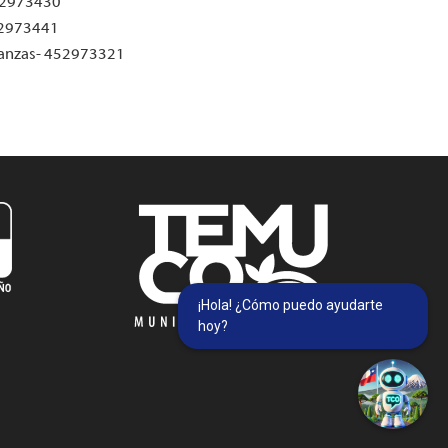
452973430
452973441
inanzas- 452973321
¡Hola! ¿Cómo puedo ayudarte
hoy?