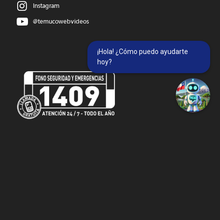
Instagram
@temucowebvideos
¡Hola! ¿Cómo puedo ayudarte
hoy?