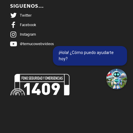
SIGUENOS…
Twitter
Facebook
Instagram
@temucowebvideos
¡Hola! ¿Cómo puedo ayudarte
hoy?