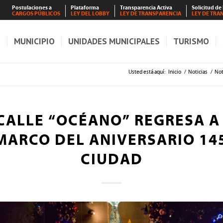
Postulaciones a
Plataforma
Transparencia Activa
Solicitud de
CARGOS PÚBLICOS
LEY DEL LOBBY
LEY DE TRANSPARENCIA
LEY DE TRA
S
MUNICIPIO
UNIDADES MUNICIPALES
TURISMO
Usted está aquí:
Inicio
/
Noticias
/
Not
CALLE “OCÉANO” REGRESA 
 MARCO DEL ANIVERSARIO 145
CIUDAD