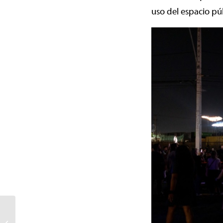
uso del espacio pú
Temuco se viste de
aromas y colores: regresa