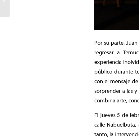
la gran e imperdible
Expoflores...
Por su parte, Juan
regresar a Temuc
experiencia inolvi
público durante t
con el mensaje de 
sorprender a las y
combina arte, conc
El jueves 5 de feb
calle Nabuelbuta, 
tanto, la intervenc