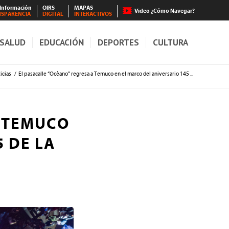
 Información
OIRS
MAPAS
Video ¿Cómo Navegar?
NSPARENCIA
DIGITAL
INTERACTIVOS
SALUD
EDUCACIÓN
DEPORTES
CULTURA
icias
/
El pasacalle “Océano” regresa a Temuco en el marco del aniversario 145 ...
A TEMUCO
 DE LA