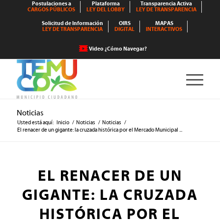
Postulaciones a
Plataforma
Transparencia Activa
CARGOS PÚBLICOS
LEY DEL LOBBY
LEY DE TRANSPARENCIA
Solicitud de Información
OIRS
MAPAS
LEY DE TRANSPARENCIA
DIGITAL
INTERACTIVOS
Video ¿Cómo Navegar?
Noticias
Usted está aquí:
Inicio
/
Noticias
/
Noticias
/
El renacer de un gigante: la cruzada histórica por el Mercado Municipal ...
EL RENACER DE UN
GIGANTE: LA CRUZADA
HISTÓRICA POR EL