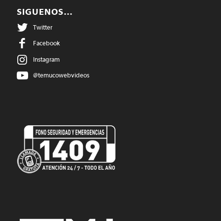
SIGUENOS…
Twitter
Facebook
Instagram
@temucowebvideos