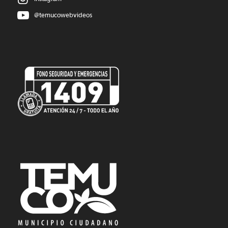
@temucowebvideos