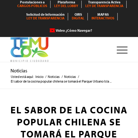
Postulaciones a
Plataforma
Transparencia Activa
CARGOS PÚBLICOS
LEY DEL LOBBY
LEY DE TRANSPARENCIA
Solicitud de Información
OIRS
MAPAS
LEY DE TRANSPARENCIA
DIGITAL
INTERACTIVOS
Video ¿Cómo Navegar?
Noticias
Usted está aquí:
Inicio
/
Noticias
/
Noticias
/
El sabor de la cocina popular chilena se tomará el Parque Urbano Isla ...
EL SABOR DE LA COCINA
POPULAR CHILENA SE
TOMARÁ EL PARQUE