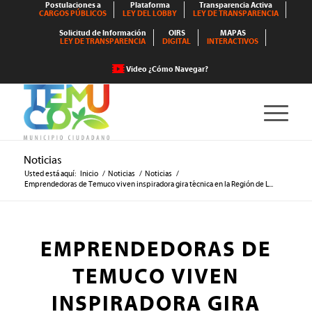
Postulaciones a
Plataforma
Transparencia Activa
CARGOS PÚBLICOS
LEY DEL LOBBY
LEY DE TRANSPARENCIA
Solicitud de Información
OIRS
MAPAS
LEY DE TRANSPARENCIA
DIGITAL
INTERACTIVOS
Video ¿Cómo Navegar?
Noticias
Usted está aquí:
Inicio
/
Noticias
/
Noticias
/
Emprendedoras de Temuco viven inspiradora gira técnica en la Región de L...
EMPRENDEDORAS DE
TEMUCO VIVEN
INSPIRADORA GIRA