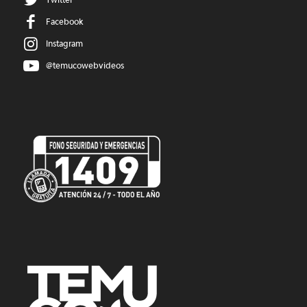
Facebook
Instagram
@temucowebvideos