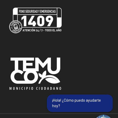
¡Hola! ¿Cómo puedo ayudarte
hoy?