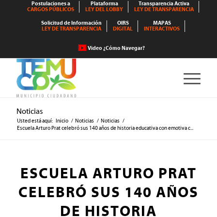
Postulaciones a
Plataforma
Transparencia Activa
CARGOS PÚBLICOS
LEY DEL LOBBY
LEY DE TRANSPARENCIA
Solicitud de Información
OIRS
MAPAS
LEY DE TRANSPARENCIA
DIGITAL
INTERACTIVOS
Video ¿Cómo Navegar?
Noticias
Usted está aquí:
Inicio
/
Noticias
/
Noticias
/
Escuela Arturo Prat celebró sus 140 años de historia educativa con emotiva c...
ESCUELA ARTURO PRAT
CELEBRÓ SUS 140 AÑOS
DE HISTORIA