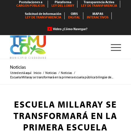
Postulaciones a
Plataforma
Transparencia Activa
CARGOS PÚBLICOS
LEY DEL LOBBY
LEY DE TRANSPARENCIA
Solicitud de Información
OIRS
MAPAS
LEY DE TRANSPARENCIA
DIGITAL
INTERACTIVOS
Video ¿Cómo Navegar?
Noticias
Usted está aquí:
Inicio
/
Noticias
/
Noticias
/
Escuela Millaray se transformará en la primera escuela pública bilingüe de...
ESCUELA MILLARAY SE
TRANSFORMARÁ EN LA
PRIMERA ESCUELA