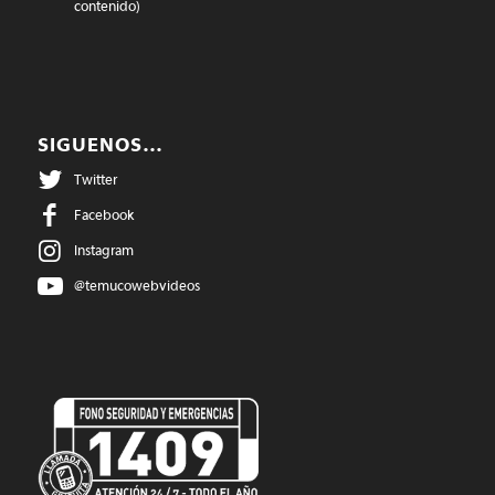
contenido)
SIGUENOS…
Twitter
Facebook
Instagram
@temucowebvideos