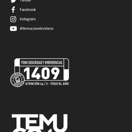
Twitter
Facebook
Instagram
@temucowebvideos