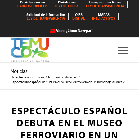
Postulaciones a
Plataforma
Transparencia Activa
CARGOS PÚBLICOS
LEY DEL LOBBY
LEY DE TRANSPARENCIA
Solicitud de Información
OIRS
MAPAS
LEY DE TRANSPARENCIA
DIGITAL
INTERACTIVOS
Video ¿Cómo Navegar?
Noticias
Usted está aquí:
Inicio
/
Noticias
/
Noticias
/
Espectáculo español debuta en el Museo Ferroviario en un homenaje a Lorca y...
ESPECTÁCULO ESPAÑOL
DEBUTA EN EL MUSEO
FERROVIARIO EN UN