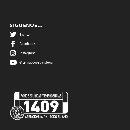
SIGUENOS…
Twitter
Facebook
Instagram
@temucowebvideos