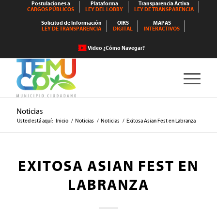
Postulaciones a
Plataforma
Transparencia Activa
CARGOS PÚBLICOS
LEY DEL LOBBY
LEY DE TRANSPARENCIA
Solicitud de Información
OIRS
MAPAS
LEY DE TRANSPARENCIA
DIGITAL
INTERACTIVOS
Video ¿Cómo Navegar?
Noticias
Usted está aquí:
Inicio
/
Noticias
/
Noticias
/
Exitosa Asian Fest en Labranza
EXITOSA ASIAN FEST EN
LABRANZA