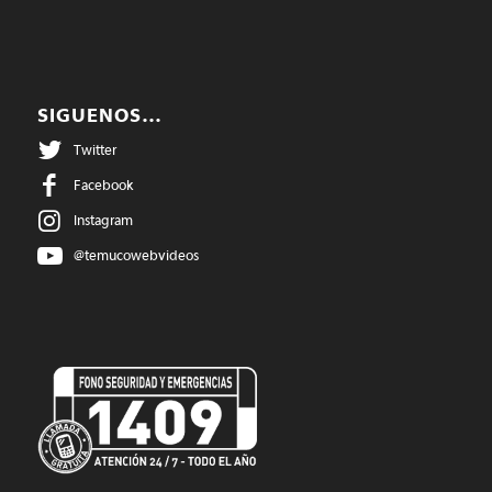
SIGUENOS…
Twitter
Facebook
Instagram
@temucowebvideos