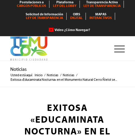
Postulaciones a
Plataforma
Transparencia Activa
CARGOS PÚBLICOS
LEY DEL LOBBY
LEY DE TRANSPARENCIA
Solicitud de Información
OIRS
MAPAS
LEY DE TRANSPARENCIA
DIGITAL
INTERACTIVOS
Video ¿Cómo Navegar?
Noticias
Usted está aquí:
Inicio
/
Noticias
/
Noticias
/
Exitosa «Educaminata Nocturna» en el Monumento Natural Cerro Ñielol se...
EXITOSA
«EDUCAMINATA
NOCTURNA» EN EL