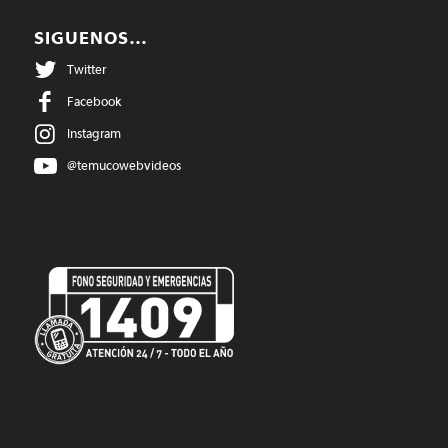
SIGUENOS…
Twitter
Facebook
Instagram
@temucowebvideos