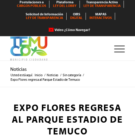
Postulaciones a
Plataforma
Transparencia Activa
CARGOS PÚBLICOS
LEY DEL LOBBY
LEY DE TRANSPARENCIA
Solicitud de Información
OIRS
MAPAS
LEY DE TRANSPARENCIA
DIGITAL
INTERACTIVOS
Video ¿Cómo Navegar?
Noticias
Usted está aquí:
Inicio
/
Noticias
/
Sin categoría
/
Expo Flores regresa al Parque Estadio de Temuco
EXPO FLORES REGRESA
AL PARQUE ESTADIO DE
TEMUCO