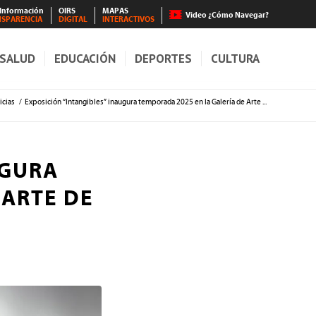
 Información
OIRS
MAPAS
Video ¿Cómo Navegar?
NSPARENCIA
DIGITAL
INTERACTIVOS
SALUD
EDUCACIÓN
DEPORTES
CULTURA
icias
/
Exposición “Intangibles” inaugura temporada 2025 en la Galería de Arte ...
UGURA
 ARTE DE