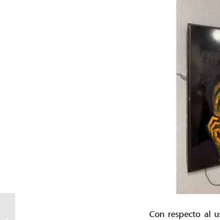
Exitosa experiencia en
Con respecto al us
Temuco motiva a Chillán