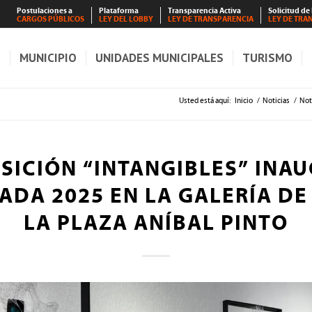
Postulaciones a
Plataforma
Transparencia Activa
Solicitud de
CARGOS PÚBLICOS
LEY DEL LOBBY
LEY DE TRANSPARENCIA
LEY DE TRA
S
MUNICIPIO
UNIDADES MUNICIPALES
TURISMO
Usted está aquí:
Inicio
/
Noticias
/
Not
SICIÓN “INTANGIBLES” INA
DA 2025 EN LA GALERÍA DE
LA PLAZA ANÍBAL PINTO