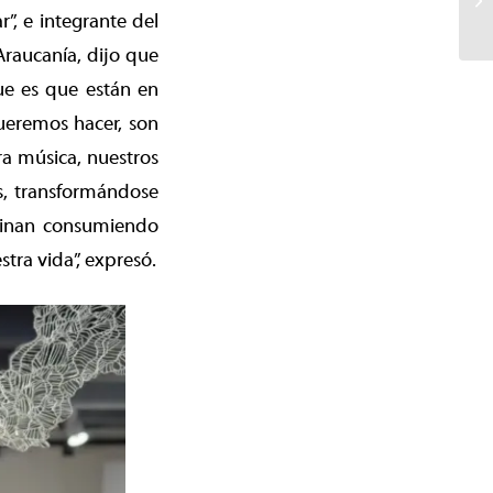
, e integrante del
Araucanía, dijo que
ue es que están en
ueremos hacer, son
ra música, nuestros
as, transformándose
minan consumiendo
tra vida”, expresó.