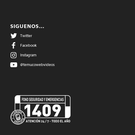
SIGUENOS…
Twitter
Facebook
Instagram
@temucowebvideos