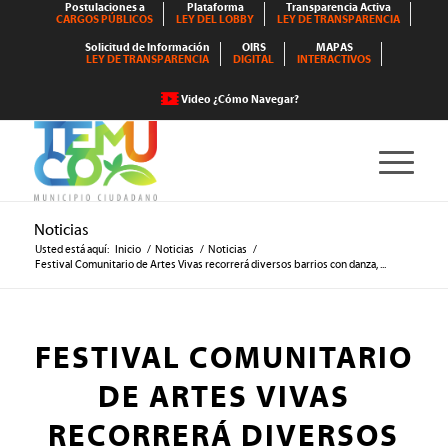
Postulaciones a
Plataforma
Transparencia Activa
CARGOS PÚBLICOS
LEY DEL LOBBY
LEY DE TRANSPARENCIA
Solicitud de Información
OIRS
MAPAS
LEY DE TRANSPARENCIA
DIGITAL
INTERACTIVOS
Video ¿Cómo Navegar?
Noticias
Usted está aquí:
Inicio
/
Noticias
/
Noticias
/
Festival Comunitario de Artes Vivas recorrerá diversos barrios con danza, ...
FESTIVAL COMUNITARIO
DE ARTES VIVAS
RECORRERÁ DIVERSOS