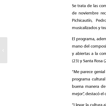
Se trata de las co
de noviembre reco
Pichicautín, Ped
musicalizados y te
El programa, adem
Mes del adulto mayor se
mano del composito
celebró con más de 2 mil
y abiertas a la co
personas y firma de
convenio...
(23) y Santa Rosa 
“Me parece genial 
programa cultural
buena manera de 
mejor”, destacó el 
“Llevar la cultura 