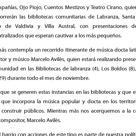
mpañías, Ojo Piojo, Cuentos Mestizos y Teatro Cirano, qui
rrerán las bibliotecas comunitarias de Labranza, Santa
ro de Valdivia y Villa Austral, con presentaciones de
atralizados que esperan cautivar a los más pequeños.
ás contempla un recorrido itinerante de música docta lat
r y músico Marcelo Avilés, quien estará realizando prese
munidad en las Bibliotecas de labranza (4), Los Boldos (8)
(29) durante todo el mes de noviembre.
que se generen estas instancias en las bibliotecas y que e
 que incorpora la música popular y docta en los territor
construir públicos. Mientras más nos acerquemos a la
compositor, Marcelo Avilés.
al barrio con acciones de este tipo es parte de nuestra políti