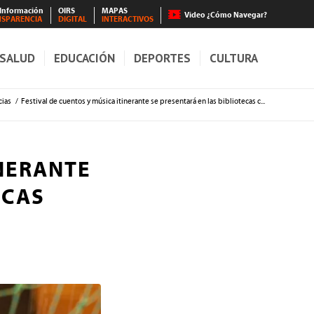
 Información
OIRS
MAPAS
Video ¿Cómo Navegar?
NSPARENCIA
DIGITAL
INTERACTIVOS
SALUD
EDUCACIÓN
DEPORTES
CULTURA
cias
/
Festival de cuentos y música itinerante se presentará en las bibliotecas c...
INERANTE
ECAS