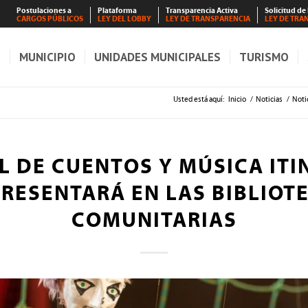
Postulaciones a
Plataforma
Transparencia Activa
Solicitud de
CARGOS PÚBLICOS
LEY DEL LOBBY
LEY DE TRANSPARENCIA
LEY DE TRA
S
MUNICIPIO
UNIDADES MUNICIPALES
TURISMO
Usted está aquí:
Inicio
/
Noticias
/
Noti
L DE CUENTOS Y MÚSICA IT
PRESENTARÁ EN LAS BIBLIOT
COMUNITARIAS