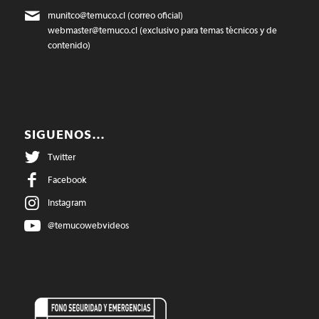
munitco@temuco.cl
(correo oficial)
webmaster@temuco.cl
(exclusivo para temas técnicos y de
contenido)
SIGUENOS…
Twitter
Facebook
Instagram
@temucowebvideos