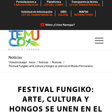
Postulaciones a
Plataforma
Transparencia Activa
CARGOS PÚBLICOS
LEY DEL LOBBY
LEY DE TRANSPARENCIA
Solicitud de Información
OIRS
MAPAS
LEY DE TRANSPARENCIA
DIGITAL
INTERACTIVOS
Video ¿Cómo Navegar?
Noticias
Usted está aquí:
Inicio
/
Noticias
/
Noticias
/
Festival Fungiko: arte, cultura y hongos se unen en el Museo Ferroviario...
FESTIVAL FUNGIKO:
ARTE, CULTURA Y
HONGOS SE UNEN EN EL