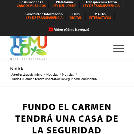
Postulaciones a
Plataforma
Transparencia Activa
CARGOS PÚBLICOS
LEY DEL LOBBY
LEY DE TRANSPARENCIA
Solicitud de Información
OIRS
MAPAS
LEY DE TRANSPARENCIA
DIGITAL
INTERACTIVOS
Video ¿Cómo Navegar?
Noticias
Usted está aquí:
Inicio
/
Noticias
/
Noticias
/
Fundo El Carmen tendrá una casa de la Seguridad Comunitaria
FUNDO EL CARMEN
TENDRÁ UNA CASA DE
LA SEGURIDAD