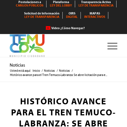
Postulaciones a
Plataforma
Transparencia Activa
CARGOS PÚBLICOS
LEY DEL LOBBY
LEY DE TRANSPARENCIA
Solicitud de Información
OIRS
MAPAS
LEY DE TRANSPARENCIA
DIGITAL
INTERACTIVOS
Video ¿Cómo Navegar?
Noticias
Usted está aquí:
Inicio
/
Noticias
/
Noticias
/
Histórico avance para el Tren Temuco-Labranza: Se abre licitación para e...
HISTÓRICO AVANCE
PARA EL TREN TEMUCO-
LABRANZA: SE ABRE