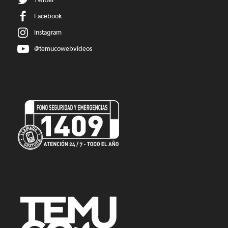
Facebook
Instagram
@temucowebvideos