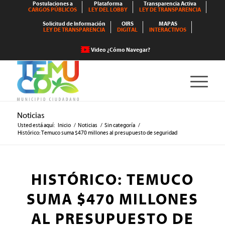
Postulaciones a
Plataforma
Transparencia Activa
CARGOS PÚBLICOS
LEY DEL LOBBY
LEY DE TRANSPARENCIA
Solicitud de Información
OIRS
MAPAS
LEY DE TRANSPARENCIA
DIGITAL
INTERACTIVOS
Video ¿Cómo Navegar?
Noticias
Usted está aquí:
Inicio
/
Noticias
/
Sin categoría
/
Histórico: Temuco suma $470 millones al presupuesto de seguridad
HISTÓRICO: TEMUCO
SUMA $470 MILLONES
AL PRESUPUESTO DE