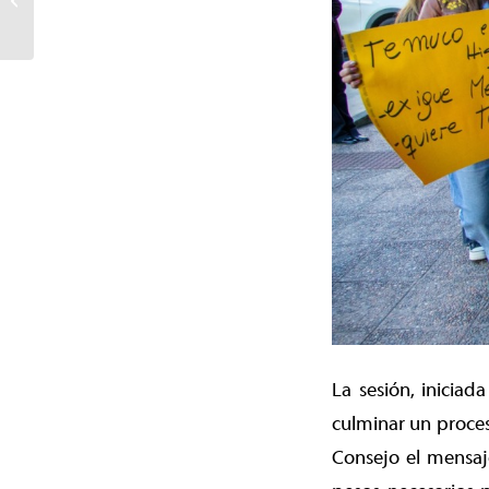
Temuco: Gestión clave
destraba su r...
La sesión, iniciad
culminar un proces
Consejo el mensaje