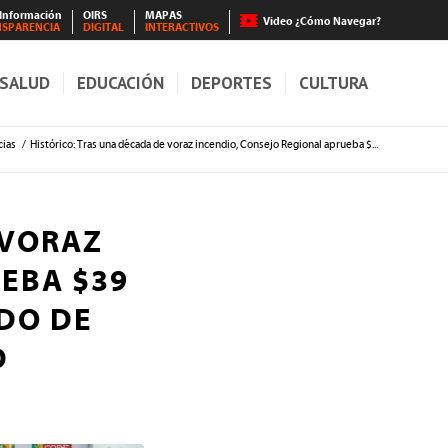
 Información
OIRS
MAPAS
Video ¿Cómo Navegar?
NSPARENCIA
DIGITAL
INTERACTIVOS
SALUD
EDUCACIÓN
DEPORTES
CULTURA
cias
/
Histórico: Tras una década de voraz incendio, Consejo Regional aprueba $...
 VORAZ
EBA $39
DO DE
D