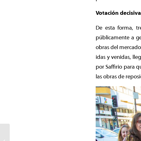
Votación decisiva
De esta forma, t
públicamente a ges
obras del mercado 
idas y venidas, ll
por Saffirio para 
las obras de repos
Luz verde para el
Mercado Municipal de