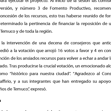
ara ejecutar el proyecto. Al inicio de la sesión las com
versión, y número 3 de Fomento Productivo, recomen
oncesión de los recursos, esto tras haberse reunido de fo
determinado la pertinencia de financiar la reposición de u
Temuco y de toda la región.
s la intervención de una decena de consejeros que antic
cedió a la votación que arrojó 16 votos a favor y 4 en co
nción de los ansiados recursos para volver a echar a andar l
ado. Tras producirse la crucial votación, un emocionado al
como “histórico para nuestra ciudad”. “Agradezco al Cons
affirio, y a sus integrantes que han entregado su apoyo
ños de Temuco”, expresó.
a