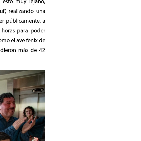
esto muy lejano,
í”, realizando una
er públicamente, a
s horas para poder
omo el ave fénix de
ondieron más de 42