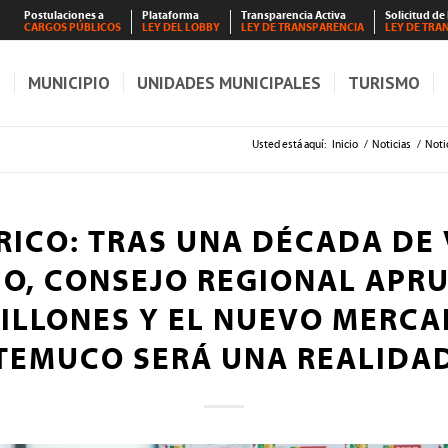
Postulaciones a
Plataforma
Transparencia Activa
Solicitud de
CARGOS PÚBLICOS
LEY DEL LOBBY
LEY DE TRANSPARENCIA
LEY DE TRA
S
MUNICIPIO
UNIDADES MUNICIPALES
TURISMO
Usted está aquí:
Inicio
/
Noticias
/
Noti
RICO: TRAS UNA DÉCADA DE
IO, CONSEJO REGIONAL APRU
MILLONES Y EL NUEVO MERCA
TEMUCO SERÁ UNA REALIDA