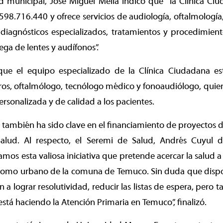
ud municipal, José Miguel Mella indicó que “la Clínica C
598.716.440 y ofrece servicios de audiología, oftalmología
diagnósticos especializados, tratamientos y procedimient
ega de lentes y audífonos”.
ue el equipo especializado de la Clínica Ciudadana e
ros, oftalmólogo, tecnólogo médico y fonoaudiólogo, quie
rsonalizada y de calidad a los pacientes.
n también ha sido clave en el financiamiento de proyectos d
Salud. Al respecto, el Seremi de Salud, Andrés Cuyul d
amos esta valiosa iniciativa que pretende acercar la salud a
 como urbano de la comuna de Temuco. Sin duda que dispo
 a lograr resolutividad, reducir las listas de espera, pero
está haciendo la Atención Primaria en Temuco”, finalizó.