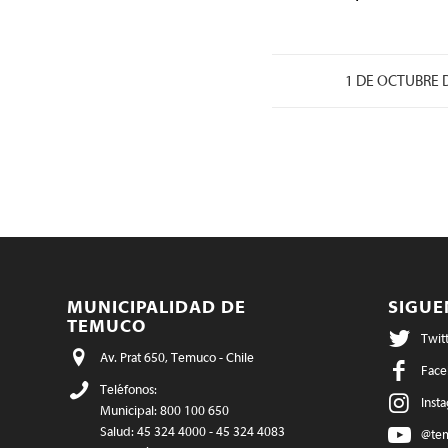
/
1 DE OCTUBRE 
MUNICIPALIDAD DE
SIGU
TEMUCO
Twit
Av. Prat 650, Temuco - Chile
Face
Teléfonos:
Inst
Municipal: 800 100 650
Salud: 45 324 4000 - 45 324 4083
@te