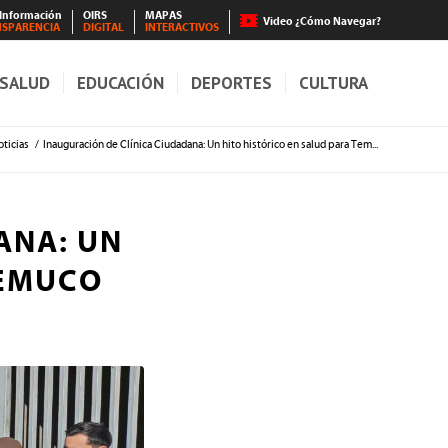
 Información
OIRS
MAPAS
Video ¿Cómo Navegar?
NSPARENCIA
DIGITAL
INTERACTIVOS
SALUD
EDUCACIÓN
DEPORTES
CULTURA
ticias
/
Inauguración de Clínica Ciudadana: Un hito histórico en salud para Tem...
ANA: UN
TEMUCO