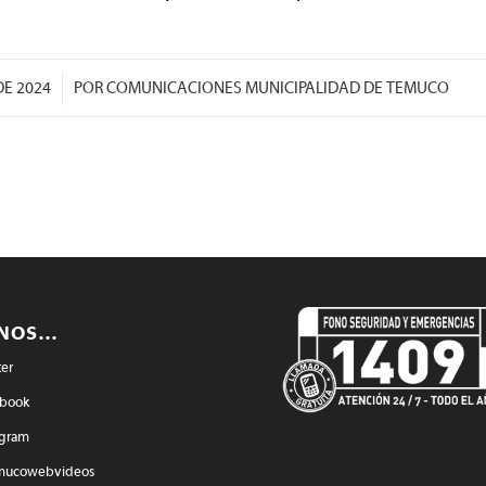
DE 2024
POR
COMUNICACIONES MUNICIPALIDAD DE TEMUCO
ENOS…
ter
book
agram
mucowebvideos