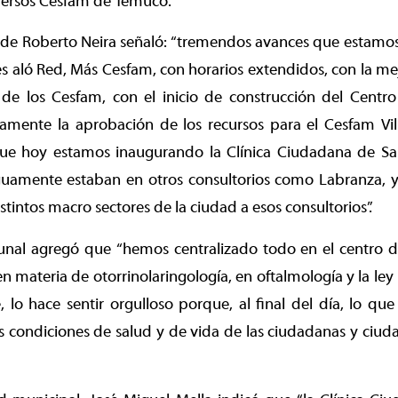
iversos Cesfam de Temuco.
calde Roberto Neira señaló: “tremendos avances que estamo
es aló Red, Más Cesfam, con horarios extendidos, con la mej
 de los Cesfam, con el inicio de construcción del Centro
mente la aprobación de los recursos para el Cesfam Vill
que hoy estamos inaugurando la Clínica Ciudadana de Sa
guamente estaban en otros consultorios como Labranza, y 
istintos macro sectores de la ciudad a esos consultorios”.
nal agregó que “hemos centralizado todo en el centro de
n materia de otorrinolaringología, en oftalmología y la ley 
 lo hace sentir orgulloso porque, al final del día, lo q
as condiciones de salud y de vida de las ciudadanas y ciu