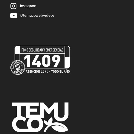
Instagram
@temucowebvideos