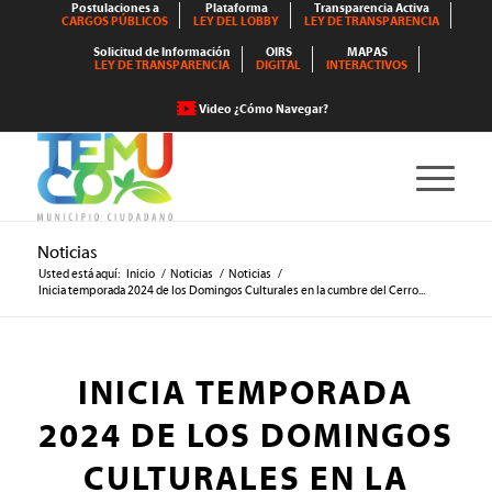
Postulaciones a
Plataforma
Transparencia Activa
CARGOS PÚBLICOS
LEY DEL LOBBY
LEY DE TRANSPARENCIA
Solicitud de Información
OIRS
MAPAS
LEY DE TRANSPARENCIA
DIGITAL
INTERACTIVOS
Video ¿Cómo Navegar?
Noticias
Usted está aquí:
Inicio
/
Noticias
/
Noticias
/
Inicia temporada 2024 de los Domingos Culturales en la cumbre del Cerro...
INICIA TEMPORADA
2024 DE LOS DOMINGOS
CULTURALES EN LA