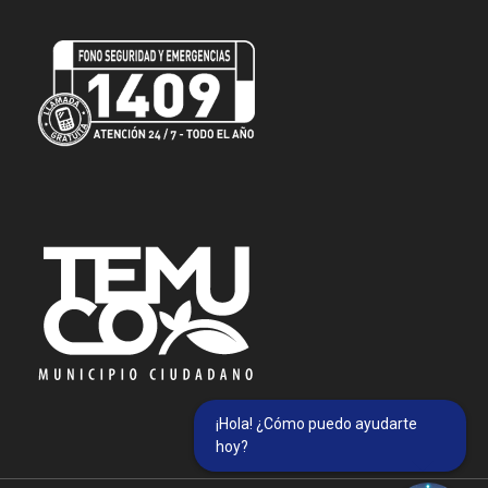
¡Hola! ¿Cómo puedo ayudarte
hoy?