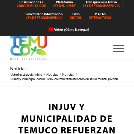
Postulaciones a
Plataforma
Transparencia Activa
CARGOS PÚBLICOS
LEY DEL LOBBY
LEY DE TRANSPARENCIA
Solicitud de Información
OIRS
MAPAS
LEY DE TRANSPARENCIA
DIGITAL
INTERACTIVOS
Video ¿Cómo Navegar?
Noticias
Usted está aquí:
Inicio
/
Noticias
/
Noticias
/
INJUV y Municipalidad de Temuco refuerzan atención en salud mental juvenil ...
INJUV Y
MUNICIPALIDAD DE
TEMUCO REFUERZAN