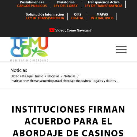
Postulaciones a
Plataforma
Transparencia Activa
CARGOS PÚBLICOS
LEY DEL LOBBY
LEY DE TRANSPARENCIA
Solicitud de Información
OIRS
MAPAS
LEY DE TRANSPARENCIA
DIGITAL
INTERACTIVOS
Video ¿Cómo Navegar?
Noticias
Usted está aquí:
Inicio
/
Noticias
/
Noticias
/
Instituciones firman acuerdo para el abordaje de casinos ilegales y delitos...
INSTITUCIONES FIRMAN
ACUERDO PARA EL
ABORDAJE DE CASINOS