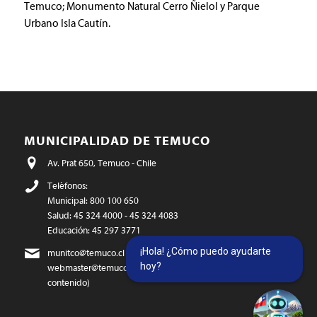
Temuco; Monumento Natural Cerro Ñielol y Parque
Urbano Isla Cautín.
MUNICIPALIDAD DE TEMUCO
Av. Prat 650, Temuco - Chile
Teléfonos:
Municipal: 800 100 650
Salud: 45 324 4000 - 45 324 4083
Educación: 45 297 3771
¡Hola! ¿Cómo puedo ayudarte
munitco@temuco.cl
(correo oficial)
hoy?
webmaster@temuco.cl
(exclusivo para temas técnicos y de
contenido)