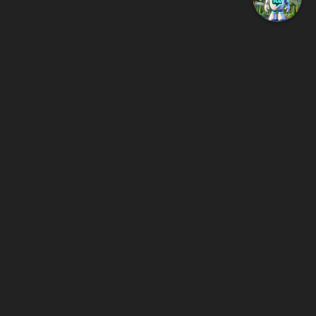
SIGUENOS…
Twitter
Facebook
Instagram
@temucowebvideos