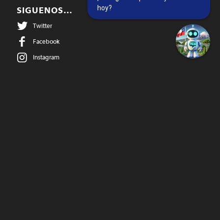
hoy?
SIGUENOS…
Twitter
Facebook
Instagram
@temucowebvideos