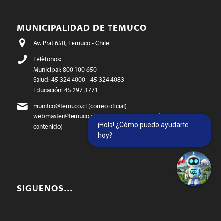
MUNICIPALIDAD DE TEMUCO
Av. Prat 650, Temuco - Chile
Teléfonos:
Municipal: 800 100 650
Salud: 45 324 4000 - 45 324 4083
Educación: 45 297 3771
munitco@temuco.cl
(correo oficial)
webmaster@temuco.cl
(exclusivo para temas técnicos y de
¡Hola! ¿Cómo puedo ayudarte
contenido)
hoy?
SIGUENOS…
Twitter
Facebook