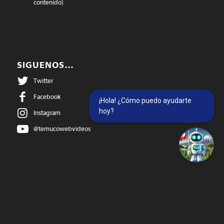
contenido)
SIGUENOS…
Twitter
Facebook
¡Hola! ¿Cómo puedo ayudarte
hoy?
Instagram
@temucowebvideos