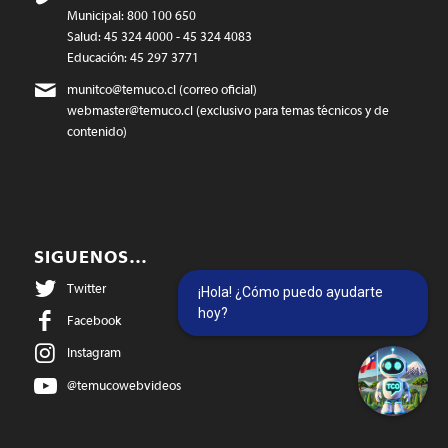
Municipal: 800 100 650
Salud: 45 324 4000 - 45 324 4083
Educación: 45 297 3771
munitco@temuco.cl
(correo oficial)
webmaster@temuco.cl
(exclusivo para temas técnicos y de
contenido)
SIGUENOS…
Twitter
¡Hola! ¿Cómo puedo ayudarte
hoy?
Facebook
Instagram
@temucowebvideos