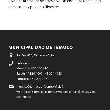
favorece la práctica de estas diversas disciplinas, en medio
de bosques y praderas silvestres.
MUNICIPALIDAD DE TEMUCO
Av. Prat 650, Temuco - Chile
Teléfonos:
Municipal: 800 100 650
Salud: 45 324 4000 - 45 324 4083
Educación: 45 297 3771
munitco@temuco.cl
(correo oficial)
webmaster@temuco.cl
(exclusivo para temas técnicos y de
contenido)