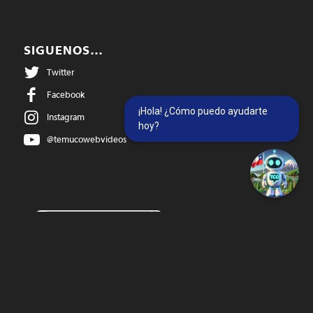
SIGUENOS…
Twitter
Facebook
¡Hola! ¿Cómo puedo ayudarte
Instagram
hoy?
@temucowebvideos