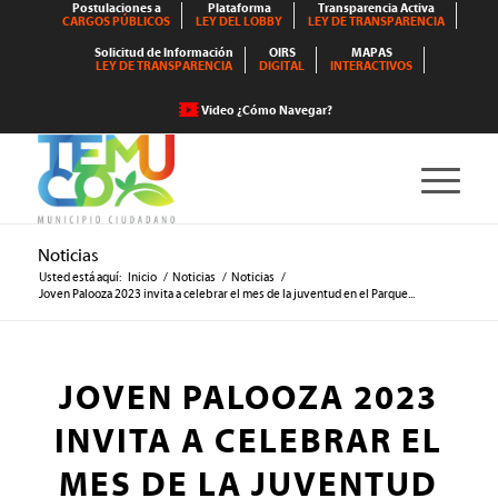
Postulaciones a
Plataforma
Transparencia Activa
CARGOS PÚBLICOS
LEY DEL LOBBY
LEY DE TRANSPARENCIA
Solicitud de Información
OIRS
MAPAS
LEY DE TRANSPARENCIA
DIGITAL
INTERACTIVOS
Video ¿Cómo Navegar?
Noticias
Usted está aquí:
Inicio
/
Noticias
/
Noticias
/
Joven Palooza 2023 invita a celebrar el mes de la juventud en el Parque...
JOVEN PALOOZA 2023
INVITA A CELEBRAR EL
MES DE LA JUVENTUD