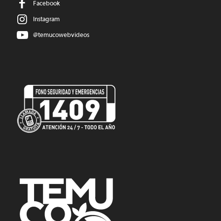
Facebook
Instagram
@temucowebvideos