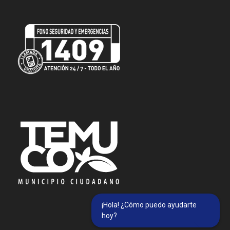
¡Hola! ¿Cómo puedo ayudarte
hoy?