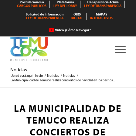
Postulaciones a
Plataforma
Transparencia Activa
CARGOS PÚBLICOS
LEY DEL LOBBY
LEY DE TRANSPARENCIA
Solicitud de Información
OIRS
MAPAS
LEY DE TRANSPARENCIA
DIGITAL
INTERACTIVOS
Video ¿Cómo Navegar?
Noticias
Usted está aquí:
Inicio
/
Noticias
/
Noticias
/
La Municipalidad de Temuco realiza conciertos de navidad en los barrios...
LA MUNICIPALIDAD DE
TEMUCO REALIZA
CONCIERTOS DE