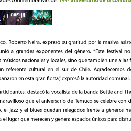
vidades conmemorativas del
144º aniversario de la comun
co, Roberto Neira, expresó su gratitud por la masiva asist
nió a grandes exponentes del género. “Este festival n
s músicos nacionales y locales, sino que también une a las f
 referente cultural en el sur de Chile. Agradecemos d
ñaron en esta gran fiesta”, expresó la autoridad comunal.
participantes, destacó la vocalista de la banda Bettie and The
maravilloso que el aniversario de Temuco se celebre con di
 el jazz y el blues quedan relegados frente a géneros 
 da el lugar que merecen y genera espacios únicos para disfr