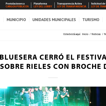
Postulaciones a
Plataforma
Transparencia Activa
Solicitud de
CARGOS PÚBLICOS
LEY DEL LOBBY
LEY DE TRANSPARENCIA
LEY DE TRA
S
MUNICIPIO
UNIDADES MUNICIPALES
TURISMO
Usted está aquí:
Inicio
/
Noticias
/
N
 BLUESERA CERRÓ EL FESTIVA
 SOBRE RIELES CON BROCHE 