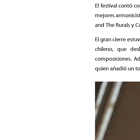
El festival contó c
mejores armonicist
and The Rurals y C
El gran cierre est
chileno, que des
composiciones. Ad
quien añadió un to