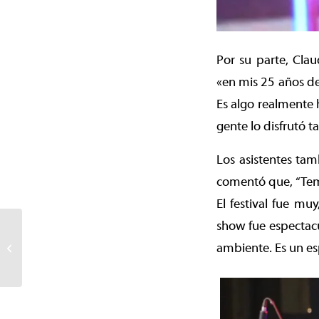
Por su parte, Cla
«en mis 25 años de
Es algo realmente 
gente lo disfrutó 
Los asistentes tam
comentó que, “Temuc
El festival fue mu
show fue espectacul
Una fiesta del folclor se
vivió al ritmo de las 144
ambiente. Es un esp
cuecas por el
aniversario...