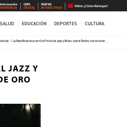
 Información
OIRS
MAPAS
Video ¿Cómo Navegar?
NSPARENCIA
DIGITAL
INTERACTIVOS
SALUD
EDUCACIÓN
DEPORTES
CULTURA
oticias
/
La Rata Bluesera cerró el Festival Jazz y Blues sobre Rieles con broche ...
L JAZZ Y
DE ORO