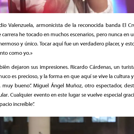
udio Valenzuela, armonicista de la reconocida banda El C
 carrera he tocado en muchos escenarios, pero nunca en u
hermoso y único. Tocar aquí fue un verdadero placer, y est
tanto como yo.»
bién dejaron sus impresiones. Ricardo Cárdenas, un turis
o es precioso, y la forma en que aquí se vive la cultura y e
y, muy bueno”. Miguel Ángel Muñoz, otro espectador, dest
ar. Cualquier evento en este lugar se vuelve especial gracia
acio increíble”.