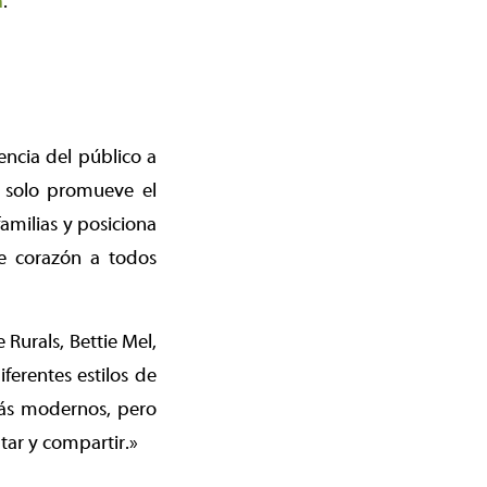
a
.
encia del público a
o solo promueve el
amilias y posiciona
e corazón a todos
 Rurals, Bettie Mel,
ferentes estilos de
más modernos, pero
utar y compartir.»