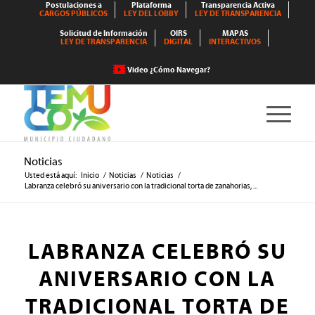
Postulaciones a
Plataforma
Transparencia Activa
CARGOS PÚBLICOS
LEY DEL LOBBY
LEY DE TRANSPARENCIA
Solicitud de Información
OIRS
MAPAS
LEY DE TRANSPARENCIA
DIGITAL
INTERACTIVOS
Video ¿Cómo Navegar?
Noticias
Usted está aquí:
Inicio
/
Noticias
/
Noticias
/
Labranza celebró su aniversario con la tradicional torta de zanahorias, ...
LABRANZA CELEBRÓ SU
ANIVERSARIO CON LA
TRADICIONAL TORTA DE