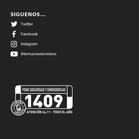
SIGUENOS…
Twitter
Facebook
Instagram
@temucowebvideos