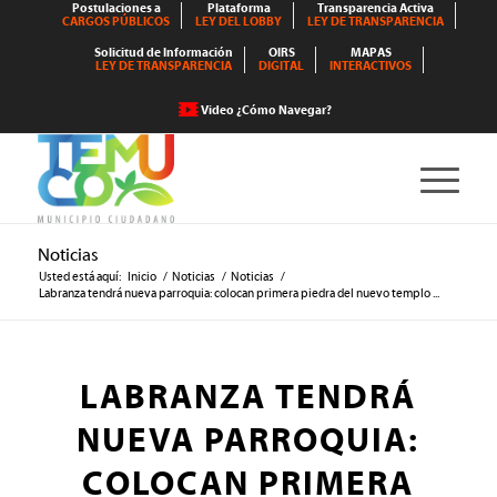
Postulaciones a
Plataforma
Transparencia Activa
CARGOS PÚBLICOS
LEY DEL LOBBY
LEY DE TRANSPARENCIA
Solicitud de Información
OIRS
MAPAS
LEY DE TRANSPARENCIA
DIGITAL
INTERACTIVOS
Video ¿Cómo Navegar?
Noticias
Usted está aquí:
Inicio
/
Noticias
/
Noticias
/
Labranza tendrá nueva parroquia: colocan primera piedra del nuevo templo ...
LABRANZA TENDRÁ
NUEVA PARROQUIA:
COLOCAN PRIMERA