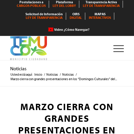
Postulaciones a
Plataforma
Transparencia Activa
CARGOS PÚBLICOS
LEY DEL LOBBY
LEY DE TRANSPARENCIA
Solicitud de Información
OIRS
MAPAS
LEY DE TRANSPARENCIA
DIGITAL
INTERACTIVOS
Video ¿Cómo Navegar?
Noticias
Usted está aquí:
Inicio
/
Noticias
/
Noticias
/
Marzo cierra con grandes presentaciones en los “Domingos Culturales” del...
MARZO CIERRA CON
GRANDES
PRESENTACIONES EN