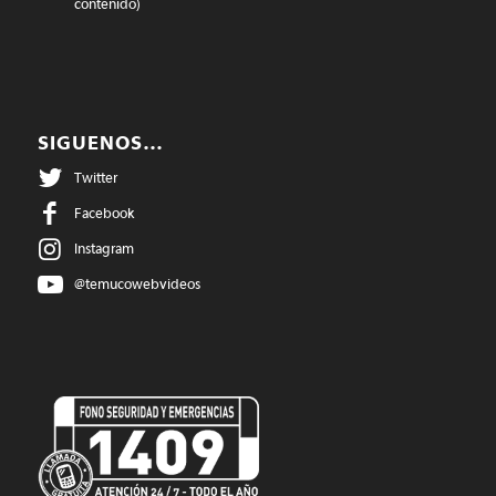
contenido)
SIGUENOS…
Twitter
Facebook
Instagram
@temucowebvideos