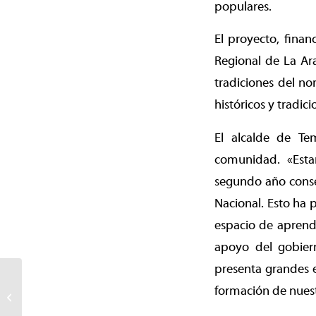
populares.
El proyecto, fina
Regional de La Ara
tradiciones del no
históricos y tradic
El alcalde de Tem
comunidad. «Esta
segundo año consec
Nacional. Esto ha 
espacio de aprendi
apoyo del gobier
presenta grandes 
Ex Escuela Turingia será
formación de nuestr
demolida para dar pie a
nuevo Jardín Infantil