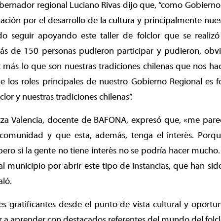
bernador regional Luciano Rivas dijo que, “como Gobierno
ción por el desarrollo de la cultura y principalmente nuest
 seguir apoyando este taller de folclor que se reali
 de 150 personas pudieron participar y pudieron, obvi
más lo que son nuestras tradiciones chilenas que nos hac
los roles principales de nuestro Gobierno Regional es fo
clor y nuestras tradiciones chilenas”.
itza Valencia, docente de BAFONA, expresó que, «me pare
 comunidad y que esta, además, tenga el interés. Porq
ero si la gente no tiene interés no se podría hacer mucho
l municipio por abrir este tipo de instancias, que han sid
aló.
 gratificantes desde el punto de vista cultural y oportu
 a aprender con destacados referentes del mundo del folcl