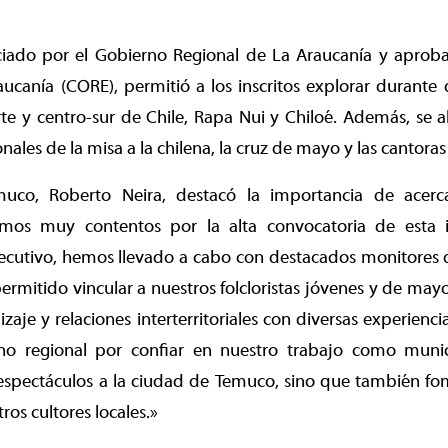
nciado por el Gobierno Regional de La Araucanía y aprob
ucanía (CORE), permitió a los inscritos explorar durante 
rte y centro-sur de Chile, Rapa Nui y Chiloé. Además, se
ionales de la misa a la chilena, la cruz de mayo y las cantora
uco, Roberto Neira, destacó la importancia de acerca
mos muy contentos por la alta convocatoria de esta in
utivo, hemos llevado a cabo con destacados monitores del
permitido vincular a nuestros folcloristas jóvenes y de mayo
zaje y relaciones interterritoriales con diversas experienc
no regional por confiar en nuestro trabajo como munic
espectáculos a la ciudad de Temuco, sino que también fom
os cultores locales.»