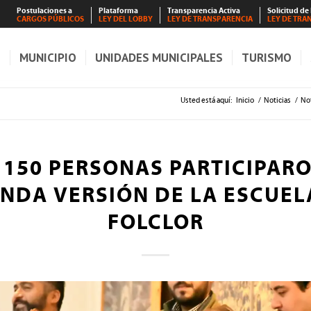
Postulaciones a
Plataforma
Transparencia Activa
Solicitud de
CARGOS PÚBLICOS
LEY DEL LOBBY
LEY DE TRANSPARENCIA
LEY DE TRA
S
MUNICIPIO
UNIDADES MUNICIPALES
TURISMO
Usted está aquí:
Inicio
/
Noticias
/
Not
 150 PERSONAS PARTICIPARO
NDA VERSIÓN DE LA ESCUEL
FOLCLOR