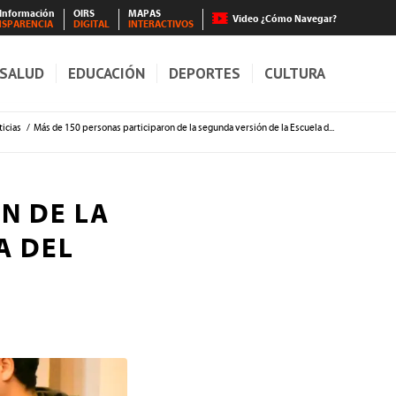
 Información
OIRS
MAPAS
Video ¿Cómo Navegar?
NSPARENCIA
DIGITAL
INTERACTIVOS
SALUD
EDUCACIÓN
DEPORTES
CULTURA
icias
/
Más de 150 personas participaron de la segunda versión de la Escuela d...
N DE LA
A DEL