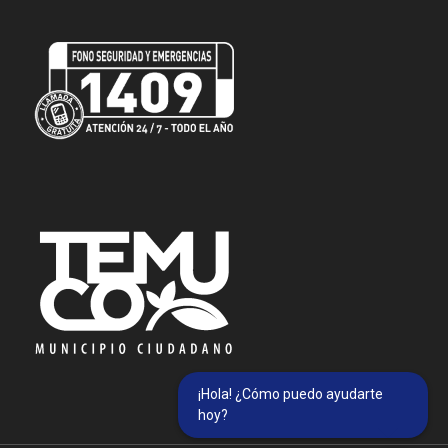
¡Hola! ¿Cómo puedo ayudarte
hoy?