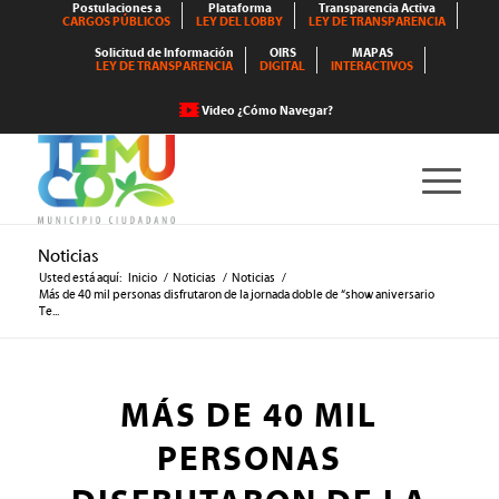
Postulaciones a
Plataforma
Transparencia Activa
CARGOS PÚBLICOS
LEY DEL LOBBY
LEY DE TRANSPARENCIA
Solicitud de Información
OIRS
MAPAS
LEY DE TRANSPARENCIA
DIGITAL
INTERACTIVOS
Video ¿Cómo Navegar?
Noticias
Usted está aquí:
Inicio
/
Noticias
/
Noticias
/
Más de 40 mil personas disfrutaron de la jornada doble de “show aniversario
Te...
MÁS DE 40 MIL
PERSONAS