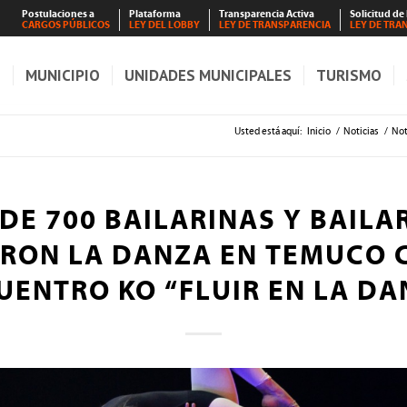
Postulaciones a
Plataforma
Transparencia Activa
Solicitud de
CARGOS PÚBLICOS
LEY DEL LOBBY
LEY DE TRANSPARENCIA
LEY DE TRA
S
MUNICIPIO
UNIDADES MUNICIPALES
TURISMO
Usted está aquí:
Inicio
/
Noticias
/
Not
DE 700 BAILARINAS Y BAILA
RON LA DANZA EN TEMUCO C
UENTRO KO “FLUIR EN LA DA