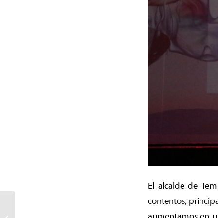
El alcalde de Tem
contentos, princip
¡Éxito total!: Miles de
temuquenses dieron
aumentamos en un 