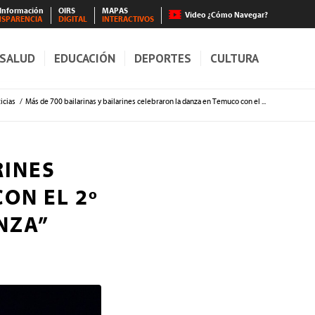
 Información
OIRS
MAPAS
Video ¿Cómo Navegar?
NSPARENCIA
DIGITAL
INTERACTIVOS
SALUD
EDUCACIÓN
DEPORTES
CULTURA
icias
/
Más de 700 bailarinas y bailarines celebraron la danza en Temuco con el ...
RINES
ON EL 2º
NZA”