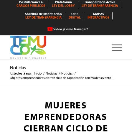
Postulaciones a
Plataforma
Transparencia Activa
CARGOS PÚBLICOS
LEY DEL LOBBY
LEY DE TRANSPARENCIA
Solicitud de Información
OIRS
MAPAS
LEY DE TRANSPARENCIA
DIGITAL
INTERACTIVOS
Video ¿Cómo Navegar?
Noticias
Usted está aquí:
Inicio
/
Noticias
/
Noticias
/
Mujeres emprendedoras cierran ciclo de capacitación con masivo evento ...
MUJERES
EMPRENDEDORAS
CIERRAN CICLO DE