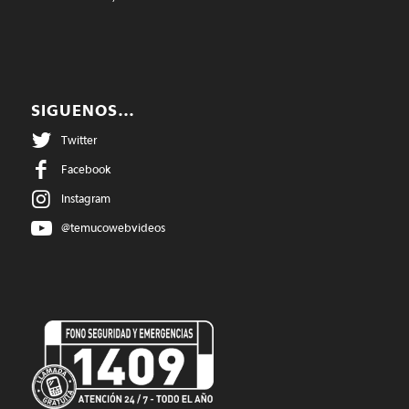
SIGUENOS…
Twitter
Facebook
Instagram
@temucowebvideos