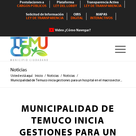
Postulaciones a
Plataforma
Transparencia Activa
CARGOS PÚBLICOS
LEY DEL LOBBY
LEY DE TRANSPARENCIA
Solicitud de Información
OIRS
MAPAS
LEY DE TRANSPARENCIA
DIGITAL
INTERACTIVOS
Video ¿Cómo Navegar?
Noticias
Usted está aquí:
Inicio
/
Noticias
/
Noticias
/
Municipalidad de Temuco inicia gestiones para un hospital en el macrosector...
MUNICIPALIDAD DE
TEMUCO INICIA
GESTIONES PARA UN