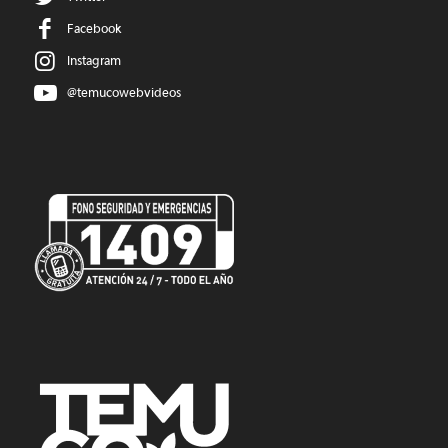
Facebook
Instagram
@temucowebvideos