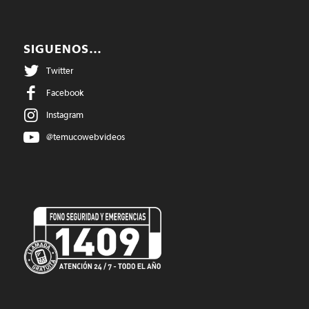
SIGUENOS…
Twitter
Facebook
Instagram
@temucowebvideos