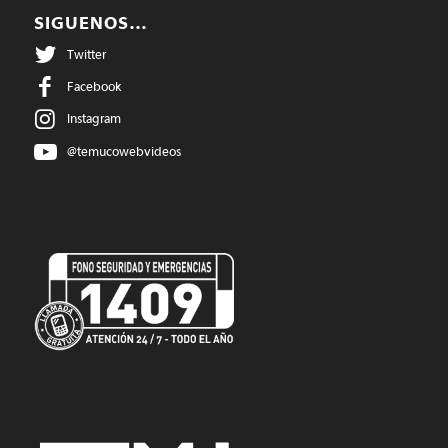
SIGUENOS…
Twitter
Facebook
Instagram
@temucowebvideos