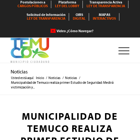
Postulaciones a
Plataforma
Transparencia Activa
CARGOS PÚBLICOS
LEY DEL LOBBY
LEY DE TRANSPARENCIA
Solicitud de Información
OIRS
MAPAS
LEY DE TRANSPARENCIA
DIGITAL
INTERACTIVOS
Video ¿Cómo Navegar?
Noticias
Usted está aquí:
Inicio
/
Noticias
/
Noticias
/
Municipalidad de Temuco realiza primer Estudio de Seguridad: Medirá
victimización y...
MUNICIPALIDAD DE
TEMUCO REALIZA