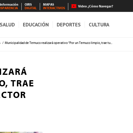
 Información
OIRS
MAPAS
Video ¿Cómo Navegar?
NSPARENCIA
DIGITAL
INTERACTIVOS
SALUD
EDUCACIÓN
DEPORTES
CULTURA
s
/
Municipalidad de Temuco realizará operativo “Por un Temuco limpio, trae tu...
IZARÁ
O, TRAE
ECTOR