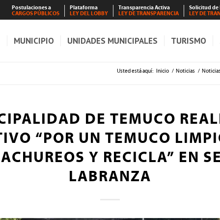
Postulaciones a
Plataforma
Transparencia Activa
Solicitud de
CARGOS PÚBLICOS
LEY DEL LOBBY
LEY DE TRANSPARENCIA
LEY DE TRA
S
MUNICIPIO
UNIDADES MUNICIPALES
TURISMO
Usted está aquí:
Inicio
/
Noticias
/
Noticia
CIPALIDAD DE TEMUCO REAL
IVO “POR UN TEMUCO LIMPI
CACHUREOS Y RECICLA” EN S
LABRANZA