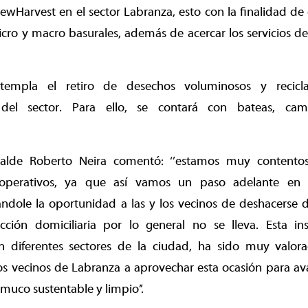
wHarvest en el sector Labranza, esto con la finalidad de e
icro y macro basurales, además de acercar los servicios de 
ntempla el retiro de desechos voluminosos y recicl
del sector. Para ello, se contará con bateas, cam
lcalde Roberto Neira comentó: ‘’estamos muy contento
 operativos, ya que así vamos un paso adelante en 
ndole la oportunidad a las y los vecinos de deshacerse d
ección domiciliaria por lo general no se lleva. Esta i
n diferentes sectores de la ciudad, ha sido muy valo
los vecinos de Labranza a aprovechar esta ocasión para av
muco sustentable y limpio’’.