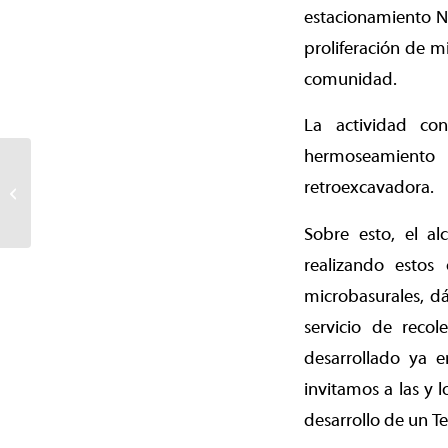
estacionamiento Ne
proliferación de m
comunidad.
La actividad co
hermoseamiento 
Municipio de Temuco
retroexcavadora.
entrega equipos DEA a
recintos deportivos
Sobre esto, el a
realizando estos
microbasurales, dá
servicio de recol
desarrollado ya e
invitamos a las y 
desarrollo de un Te